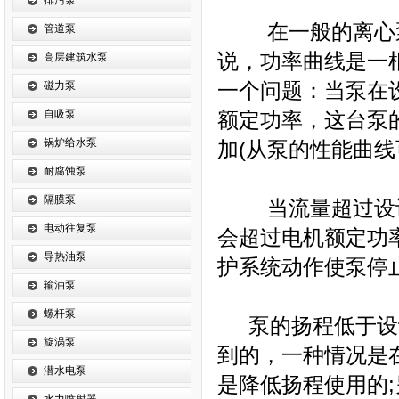
排污泵
在一般的离心泵
管道泵
说，功率曲线是一
高层建筑水泵
磁力泵
一个问题：当泵在
自吸泵
额定功率，这台泵
锅炉给水泵
加(从泵的性能曲线
耐腐蚀泵
隔膜泵
当流量超过设计
电动往复泵
会超过电机额定功
导热油泵
护系统动作使泵停
输油泵
螺杆泵
泵的扬程低于设计
旋涡泵
到的，一种情况是
潜水电泵
是降低扬程使用的