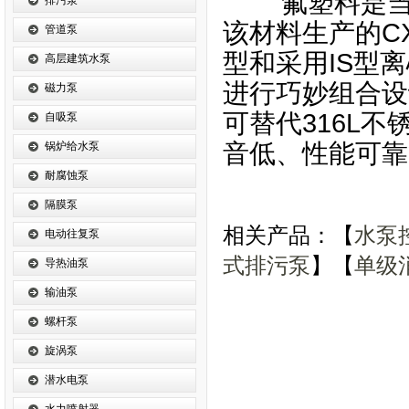
氟塑料是当今
排污泵
该材料生产的C
管道泵
型和采用IS型
高层建筑水泵
进行巧妙组合设
磁力泵
可替代316L
自吸泵
音低、性能可靠
锅炉给水泵
耐腐蚀泵
隔膜泵
相关产品：【
水泵
电动往复泵
式排污泵
】【
单级
导热油泵
输油泵
螺杆泵
旋涡泵
潜水电泵